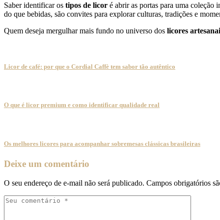
Saber identificar os
tipos de licor
é abrir as portas para uma coleção i
do que bebidas, são convites para explorar culturas, tradições e mome
Quem deseja mergulhar mais fundo no universo dos
licores artesan
Licor de café: por que o Cordial Caffè tem sabor tão autêntico
O que é licor premium e como identificar qualidade real
Os melhores licores para acompanhar sobremesas clássicas brasileiras
Deixe um comentário
O seu endereço de e-mail não será publicado.
Campos obrigatórios s