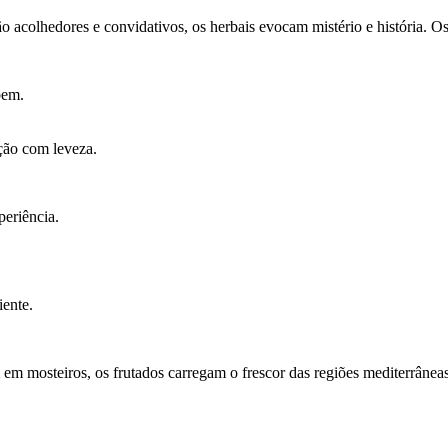
acolhedores e convidativos, os herbais evocam mistério e história. Os 
bem.
ição com leveza.
periência.
iente.
m em mosteiros, os frutados carregam o frescor das regiões mediterrân