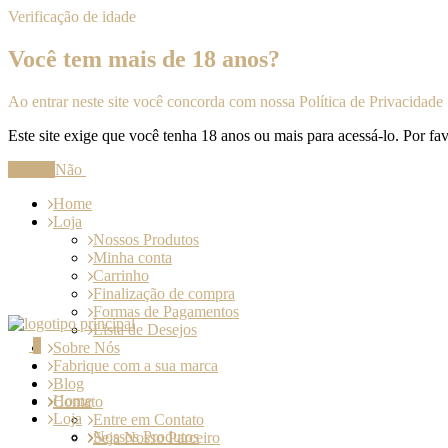
Verificação de idade
Você tem mais de 18 anos?
Ao entrar neste site você concorda com nossa Política de Privacidade
Este site exige que você tenha 18 anos ou mais para acessá-lo. Por fav
Sim
Não
Home
Loja
Nossos Produtos
Minha conta
Carrinho
Finalização de compra
Formas de Pagamentos
Lista de Desejos
0
Sobre Nós
Fabrique com a sua marca
Blog
Home
Contato
Loja
Entre em Contato
Nossos Produtos
Seja Nosso Parceiro