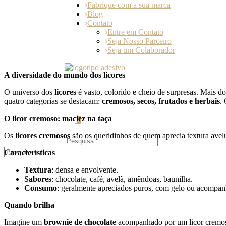
Fabrique com a sua marca
Blog
Contato
Entre em Contato
Seja Nosso Parceiro
Seja um Colaborador
A diversidade do mundo dos licores
O universo dos
licores
é vasto, colorido e cheio de surpresas. Mais do
quatro categorias se destacam:
cremosos, secos, frutados e herbais
.
O licor cremoso: maciez na taça
0
Os
licores cremosos
são os queridinhos de quem aprecia textura avelu
Características
Textura
: densa e envolvente.
Sabores
: chocolate, café, avelã, amêndoas, baunilha.
Consumo
: geralmente apreciados puros, com gelo ou acompa
Quando brilha
Imagine um
brownie de chocolate
acompanhado por um licor cremoso