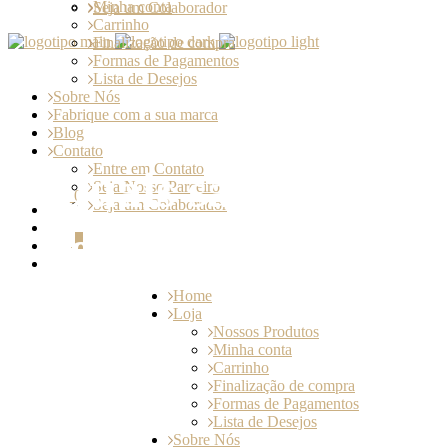
Minha conta
Seja um Colaborador
Carrinho
Finalização de compra
Formas de Pagamentos
Lista de Desejos
Sobre Nós
Fabrique com a sua marca
Blog
Contato
Entre em Contato
Quais são os tipos 
Seja Nosso Parceiro
0
Seja um Colaborador
seco, frutado, herb
0
Home
Loja
Nossos Produtos
Minha conta
Carrinho
Finalização de compra
Formas de Pagamentos
Lista de Desejos
Sobre Nós