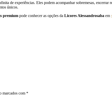
nfinita de experiências. Eles podem acompanhar sobremesas, encerrar ref
ntos únicos.
ais premium
pode conhecer as opções da
Licores Alessandrosaba
em
ão marcados com
*