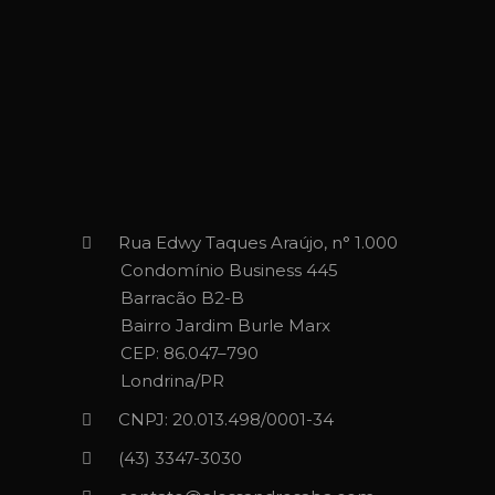
Rua Edwy Taques Araújo, n° 1.000
Condomínio Business 445
Barracão B2-B
Bairro Jardim Burle Marx
CEP: 86.047–790
Londrina/PR
CNPJ: 20.013.498/0001-34
(43) 3347-3030‬‬