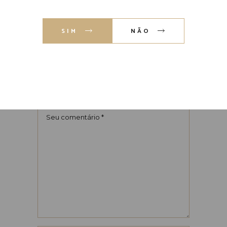
SIM
NÃO
DEIXE UM COMENTÁRIO
O seu endereço de e-mail não será
publicado.
Campos obrigatórios são
marcados com
*