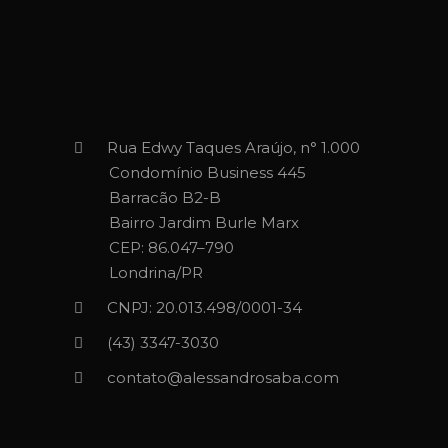
Rua Edwy Taques Araújo, n° 1.000
Condomínio Business 445
Barracão B2-B
Bairro Jardim Burle Marx
CEP: 86.047–790
Londrina/PR
CNPJ: 20.013.498/0001-34
(43) 3347-3030‬‬
contato@alessandrosaba.com