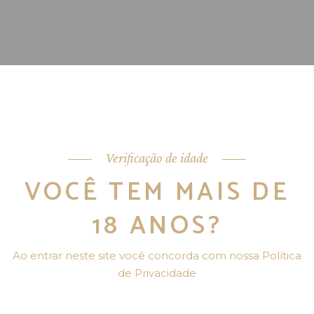
LICOR DE CAFÉ: POR QUE O
CORDIAL CAFFÈ TEM SABOR TÃO
AUTÊNTICO
O QUE É LICOR PREMIUM E COMO
IDENTIFICAR QUALIDADE REAL
QUAIS SÃO OS TIPOS DE LICOR E
SUAS CARACTERÍSTICAS
Verificação de idade
(CREMOSO, SECO, FRUTADO,
HERBAL)
VOCÊ TEM MAIS DE
18 ANOS?
Ao entrar neste site você concorda com nossa Política
de Privacidade