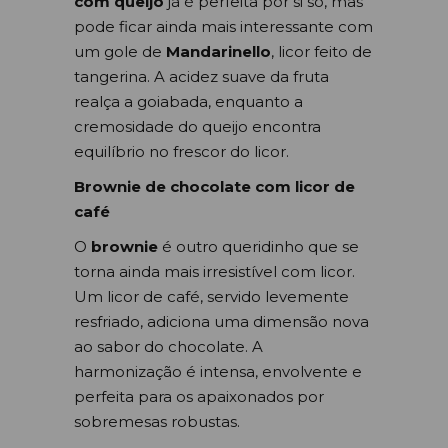
com queijo
já é perfeita por si só, mas
pode ficar ainda mais interessante com
um gole de
Mandarinello
, licor feito de
tangerina. A acidez suave da fruta
realça a goiabada, enquanto a
cremosidade do queijo encontra
equilíbrio no frescor do licor.
Brownie de chocolate com licor de
café
O
brownie
é outro queridinho que se
torna ainda mais irresistível com licor.
Um licor de café, servido levemente
resfriado, adiciona uma dimensão nova
ao sabor do chocolate. A
harmonização é intensa, envolvente e
perfeita para os apaixonados por
sobremesas robustas.