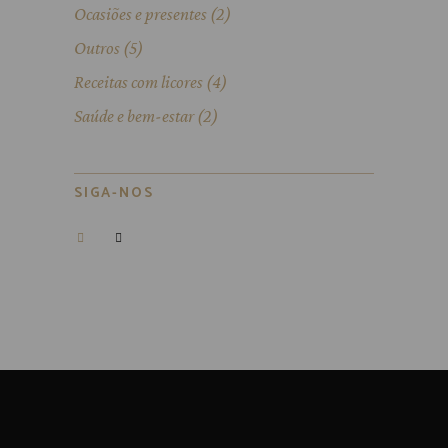
Ocasiões e presentes
(2)
Outros
(5)
Receitas com licores
(4)
Saúde e bem-estar
(2)
SIGA-NOS