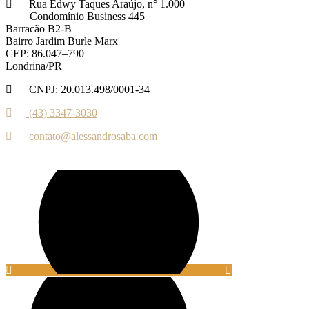
Rua Edwy Taques Araújo, n° 1.000
Condomínio Business 445
Barracão B2-B
Bairro Jardim Burle Marx
CEP: 86.047–790
Londrina/PR
CNPJ: 20.013.498/0001-34
(43) 3347-3030‬‬
contato@alessandrosaba.com