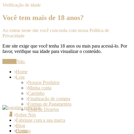
Verificação de idade
Você tem mais de 18 anos?
Ao entrar neste site você concorda com nossa Política de
Privacidade
Este site exige que você tenha 18 anos ou mais para acessá-lo. Por
favor, verifique sua idade para visualizar o conteúdo.
Sim
Não
Home
Loja
Nossos Produtos
Minha conta
Carrinho
Finalização de compra
Formas de Pagamentos
Lista de Desejos
0
Sobre Nós
Fabrique com a sua marca
Blog
Home
Contato