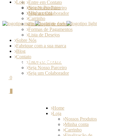
Loja
Entre em Contato
Nossos Produtos
Seja Nosso Parceiro
Minha conta
Seja um Colaborador
Carrinho
Finalização de compra
Formas de Pagamentos
Lista de Desejos
Sobre Nós
Fabrique com a sua marca
Blog
Contato
Seja um Colaborador
Entre em Contato
Seja Nosso Parceiro
Seja um Colaborador
0
0
Home
Loja
Nossos Produtos
Minha conta
Carrinho
Finalização de