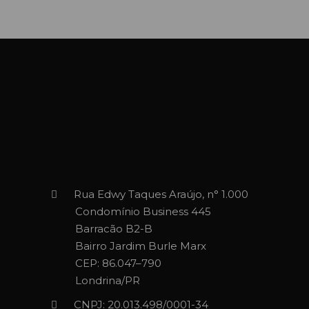
Rua Edwy Taques Araújo, n° 1.000
Condomínio Business 445
Barracão B2-B
Bairro Jardim Burle Marx
CEP: 86.047–790
Londrina/PR
CNPJ: 20.013.498/0001-34