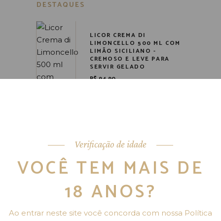
DESTAQUES
LICOR CREMA DI
LIMONCELLO 500 ML COM
LIMÃO SICILIANO -
CREMOSO E LEVE PARA
SERVIR GELADO
R$
94,90
Verificação de idade
VOCÊ TEM MAIS DE
LICOR CREMA AL CAFFÈ 180
18 ANOS?
ML FEITO COM CAFÉ
ARÁBICA - TEXTURA
CREMOSA E SABOR
Ao entrar neste site você concorda com nossa Política
MARCANTE