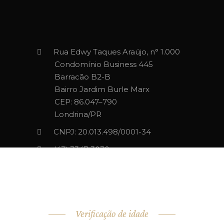
Rua Edwy Taques Araújo, n° 1.000
Condomínio Business 445
Barracão B2-B
Bairro Jardim Burle Marx
CEP: 86.047–790
Londrina/PR
CNPJ: 20.013.498/0001-34
(43) 3347-3030‬‬
contato@alessandrosaba.com
Verificação de idade