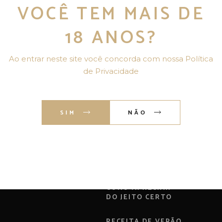
VOCÊ TEM MAIS DE
POSTS RECENTES
18 ANOS?
BAR GOURMET EM
CASA PARA A COPA:
Ao entrar neste site você concorda com nossa Política
O GUIA QUE VOCÊ
de Privacidade
PRECISAVA
DIA DOS
NAMORADOS 2026:
SIM
NÃO
5 EXPERIÊNCIAS
PREMIUM COM
LICORES ITALIANOS
LICORES
ITALIANOS:
HISTÓRIA, TIPOS E
COMO APRECIAR
DO JEITO CERTO
RECEITA DE VERÃO