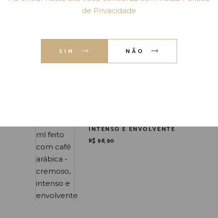
MARCANTE
de Privacidade
R$
35,90
SIM
NÃO
LICOR CREMA AL CAFFÈ
500 ML FEITO COM CAFÉ
ARÁBICA - CREMOSO,
INTENSO E ENVOLVENTE
R$
98,90