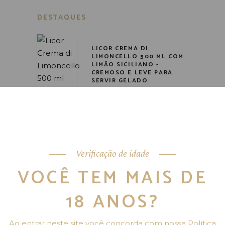
DESTAQUES
LICOR CREMA DI
LIMONCELLO 500 ML COM
LIMÃO SICILIANO -
CREMOSO E LEVE PARA
SERVIR GELADO
R$
94,90
Verificação de idade
VOCÊ TEM MAIS DE
18 ANOS?
LICOR CREMA AL CAFFÈ 180
ML FEITO COM CAFÉ
ARÁBICA - TEXTURA
CREMOSA E SABOR
Ao entrar neste site você concorda com nossa Política