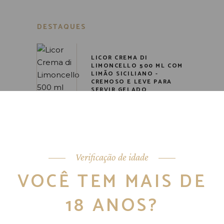
DESTAQUES
LICOR CREMA DI
LIMONCELLO 500 ML COM
LIMÃO SICILIANO -
CREMOSO E LEVE PARA
SERVIR GELADO
R$
94,90
Verificação de idade
VOCÊ TEM MAIS DE
18 ANOS?
LICOR CREMA AL CAFFÈ 180
ML FEITO COM CAFÉ
ARÁBICA - TEXTURA