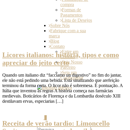
compra
Formas de
Pagamentos
Lista de Desejos
Sobre Nós
Fabrique com a sua
marca
Blog
Contato
Entre em
Licores italianos: história, tipos e como
Contato
apreciar do jeito certo
Seja Nosso
Parceiro
Seja um
Quando um italiano diz “facciamo un digestivo” no fim do jantar,
Colaborador
ele não está pedindo uma bebida. Está sinalizando que arefeição
terminou da forma certa. O licor não é sobremesa. É pontuação. A
Itália que inventou as regras A história começa nas farmácias
medievais. Boticários de Florença e da Lombardia doséculo XIII
destilavam ervas, especiarias […]
0
Receita de verão tardio: Limoncello