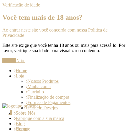
Verificação de idade
Você tem mais de 18 anos?
Ao entrar neste site você concorda com nossa Política de
Privacidade
Este site exige que você tenha 18 anos ou mais para acessá-lo. Por
favor, verifique sua idade para visualizar o conteúdo.
Sim
Não
Home
Loja
Nossos Produtos
Minha conta
Carrinho
Finalização de compra
Formas de Pagamentos
Lista de Desejos
0
Sobre Nós
Fabrique com a sua marca
Blog
Home
Contato