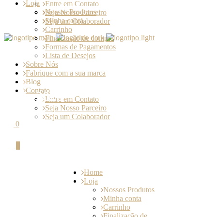
Loja
Entre em Contato
Nossos Produtos
Seja Nosso Parceiro
Minha conta
Seja um Colaborador
Carrinho
Finalização de compra
Formas de Pagamentos
Lista de Desejos
Sobre Nós
Fabrique com a sua marca
Blog
Contato
maio 2026
Entre em Contato
Seja Nosso Parceiro
Seja um Colaborador
0
0
Home
Loja
Nossos Produtos
Minha conta
Carrinho
Finalização de