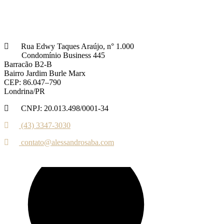
Rua Edwy Taques Araújo, n° 1.000
Condomínio Business 445
Barracão B2-B
Bairro Jardim Burle Marx
CEP: 86.047–790
Londrina/PR
CNPJ: 20.013.498/0001-34
(43) 3347-3030‬‬
contato@alessandrosaba.com