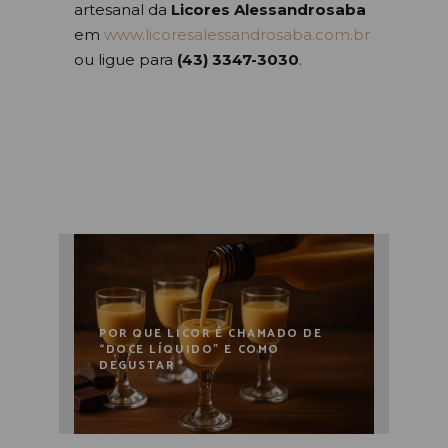
artesanal da
Licores Alessandrosaba
em
www.licoresalessandrosaba.com.br
ou ligue para
(43) 3347-3030
.
POR QUE LICOR É CHAMADO DE
“DOCE LÍQUIDO” E COMO
DEGUSTAR