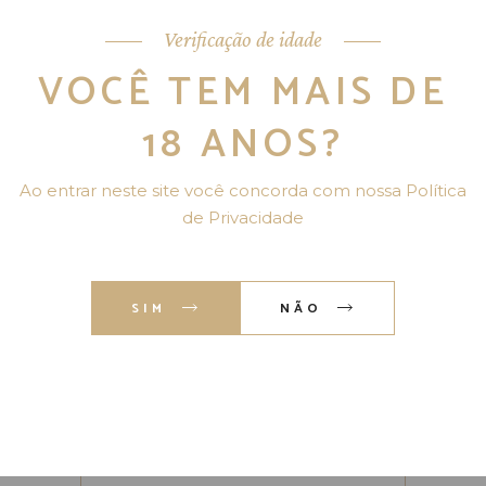
Verificação de idade
VOCÊ TEM MAIS DE
18 ANOS?
Ao entrar neste site você concorda com nossa Política
DEIXE UM COMENTÁRIO
de Privacidade
O seu endereço de e-mail não será
publicado.
Campos obrigatórios são
marcados com
*
SIM
NÃO