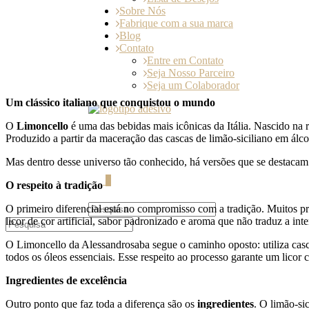
Sobre Nós
Fabrique com a sua marca
Blog
Contato
Entre em Contato
Seja Nosso Parceiro
Seja um Colaborador
Um clássico italiano que conquistou o mundo
O
Limoncello
é uma das bebidas mais icônicas da Itália. Nascido na
Produzido a partir da maceração das cascas de limão-siciliano em álco
Mas dentro desse universo tão conhecido, há versões que se destaca
0
O respeito à tradição
O primeiro diferencial está no compromisso com a tradição. Muitos pr
licor de cor artificial, sabor padronizado e aroma que não traduz a inte
O Limoncello da Alessandrosaba segue o caminho oposto: utiliza casc
todos os óleos essenciais. Esse respeito ao processo garante um licor
Ingredientes de excelência
Outro ponto que faz toda a diferença são os
ingredientes
. O limão-si