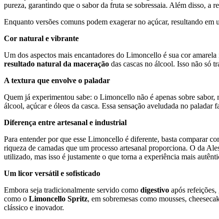
pureza, garantindo que o sabor da fruta se sobressaia. Além disso, a r
Enquanto versões comuns podem exagerar no açúcar, resultando em uma
Cor natural e vibrante
Um dos aspectos mais encantadores do Limoncello é sua cor amarela in
resultado natural da maceração
das cascas no álcool. Isso não só t
A textura que envolve o paladar
Quem já experimentou sabe: o Limoncello não é apenas sobre sabor
álcool, açúcar e óleos da casca. Essa sensação aveludada no paladar 
Diferença entre artesanal e industrial
Para entender por que esse Limoncello é diferente, basta comparar com
riqueza de camadas que um processo artesanal proporciona. O da Alessa
utilizado, mas isso é justamente o que torna a experiência mais autênti
Um licor versátil e sofisticado
Embora seja tradicionalmente servido como
digestivo
após refeições,
como o
Limoncello Spritz
, em sobremesas como mousses, cheesecake
clássico e inovador.