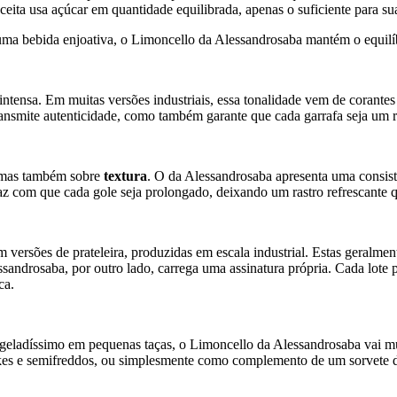
eceita usa açúcar em quantidade equilibrada, apenas o suficiente para su
 bebida enjoativa, o Limoncello da Alessandrosaba mantém o equilíbrio
tensa. Em muitas versões industriais, essa tonalidade vem de corantes 
ransmite autenticidade, como também garante que cada garrafa seja um r
, mas também sobre
textura
. O da Alessandrosaba apresenta uma consist
faz com que cada gole seja prolongado, deixando um rastro refrescante
 versões de prateleira, produzidas em escala industrial. Estas geralment
ndrosaba, por outro lado, carrega uma assinatura própria. Cada lote po
ca.
 geladíssimo em pequenas taças, o Limoncello da Alessandrosaba vai mu
s e semifreddos, ou simplesmente como complemento de um sorvete de