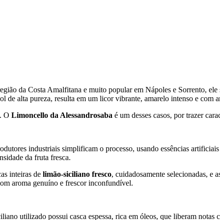
 região da Costa Amalfitana e muito popular em Nápoles e Sorrento, ele
ol de alta pureza, resulta em um licor vibrante, amarelo intenso e com 
m. O
Limoncello da Alessandrosaba
é um desses casos, por trazer carac
odutores industriais simplificam o processo, usando essências artifici
nsidade da fruta fresca.
as inteiras de
limão-siciliano fresco
, cuidadosamente selecionadas, e a
 com aroma genuíno e frescor inconfundível.
ciliano utilizado possui casca espessa, rica em óleos, que liberam notas 