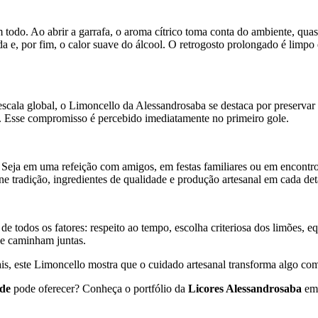
 todo. Ao abrir a garrafa, o aroma cítrico toma conta do ambiente, qu
a e, por fim, o calor suave do álcool. O retrogosto prolongado é limpo 
cala global, o Limoncello da Alessandrosaba se destaca por preservar
al. Esse compromisso é percebido imediatamente no primeiro gole.
Seja em uma refeição com amigos, em festas familiares ou em encontro
e tradição, ingredientes de qualidade e produção artesanal em cada det
odos os fatores: respeito ao tempo, escolha criteriosa dos limões, equil
de caminham juntas.
ciais, este Limoncello mostra que o cuidado artesanal transforma algo
ade
pode oferecer? Conheça o portfólio da
Licores Alessandrosaba
e