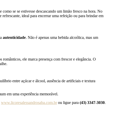
ase como se se estivesse descascando um limão fresco na hora. No
e refrescante, ideal para encerrar uma refeição ou para brindar em
 a
autenticidade
. Não é apenas uma bebida alcoólica, mas um
s românticos, ele marca presença com frescor e elegância. O
alhe.
íbrio entre açúcar e álcool, ausência de artificiais e textura
 comum em uma experiência memorável.
m
www.licoresalessandrosaba.com.br
ou ligue para
(43) 3347-3030
.