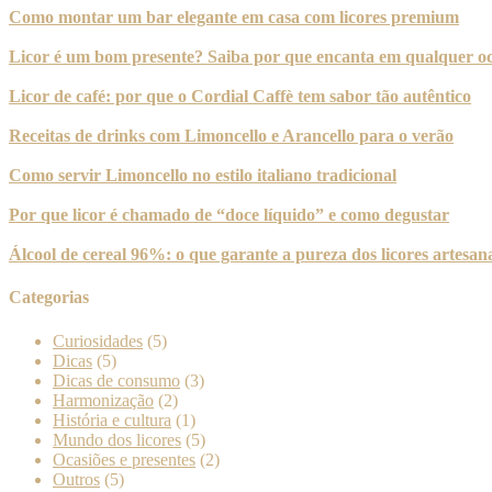
Como montar um bar elegante em casa com licores premium
Licor é um bom presente? Saiba por que encanta em qualquer oc
Licor de café: por que o Cordial Caffè tem sabor tão autêntico
Receitas de drinks com Limoncello e Arancello para o verão
Como servir Limoncello no estilo italiano tradicional
Por que licor é chamado de “doce líquido” e como degustar
Álcool de cereal 96%: o que garante a pureza dos licores artesan
Categorias
Curiosidades
(5)
Dicas
(5)
Dicas de consumo
(3)
Harmonização
(2)
História e cultura
(1)
Mundo dos licores
(5)
Ocasiões e presentes
(2)
Outros
(5)