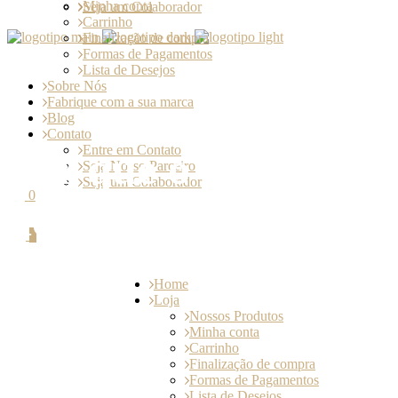
Minha conta
Seja um Colaborador
Carrinho
Finalização de compra
Formas de Pagamentos
Lista de Desejos
Sobre Nós
Fabrique com a sua marca
Blog
Contato
Entre em Contato
Por que o Limoncell
Seja Nosso Parceiro
Seja um Colaborador
0
demais
0
Home
Loja
Nossos Produtos
Minha conta
Carrinho
Finalização de compra
Formas de Pagamentos
Lista de Desejos