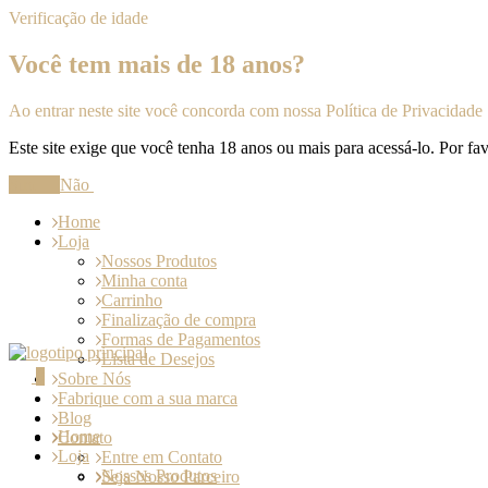
Verificação de idade
Você tem mais de 18 anos?
Ao entrar neste site você concorda com nossa Política de Privacidade
Este site exige que você tenha 18 anos ou mais para acessá-lo. Por fav
Sim
Não
Home
Loja
Nossos Produtos
Minha conta
Carrinho
Finalização de compra
Formas de Pagamentos
Lista de Desejos
0
Sobre Nós
Fabrique com a sua marca
Blog
Home
Contato
Loja
Entre em Contato
Nossos Produtos
Seja Nosso Parceiro