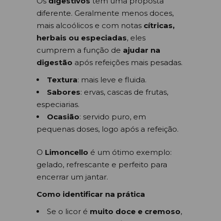
Os
digestivos
têm uma proposta
diferente. Geralmente menos doces,
mais alcoólicos e com notas
cítricas,
herbais ou especiadas
, eles
cumprem a função de
ajudar na
digestão
após refeições mais pesadas.
Textura
: mais leve e fluida.
Sabores
: ervas, cascas de frutas,
especiarias.
Ocasião
: servido puro, em
pequenas doses, logo após a refeição.
O
Limoncello
é um ótimo exemplo:
gelado, refrescante e perfeito para
encerrar um jantar.
Como identificar na prática
Se o licor é
muito doce e cremoso
,