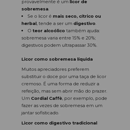
provavelmente é um
licor de
sobremesa
.
Se o licor é
mais seco, cítrico ou
herbal
, tende a ser um
digestivo
.
O
teor alcoólico
também ajuda:
sobremesa varia entre 15% e 20%;
digestivos podem ultrapassar 30%.
Licor como sobremesa líquida
Muitos apreciadores preferem
substituir o doce por uma taça de licor
cremoso. É uma forma de reduzir a
refeição, mas sem abrir mão do prazer.
Um
Cordial Caffè
, por exemplo, pode
fazer as vezes de sobremesa em um
jantar sofisticado.
Licor como digestivo tradicional