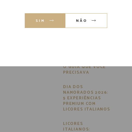
Busca
por:
SIM
NÃO
POSTS RECENTES
BAR GOURMET EM
CASA PARA A COPA:
O GUIA QUE VOCÊ
PRECISAVA
DIA DOS
NAMORADOS 2026:
5 EXPERIÊNCIAS
PREMIUM COM
LICORES ITALIANOS
LICORES
ITALIANOS: