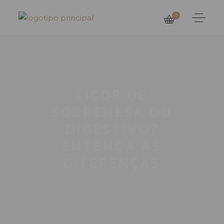
0
LICOR DE
SOBREMESA OU
DIGESTIVO?
ENTENDA AS
DIFERENÇAS