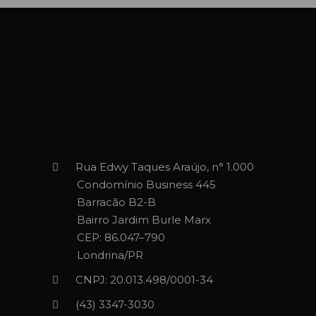
Rua Edwy Taques Araújo, n° 1.000
Condomínio Business 445
Barracão B2-B
Bairro Jardim Burle Marx
CEP: 86.047–790
Londrina/PR
CNPJ: 20.013.498/0001-34
(43) 3347-3030‬‬