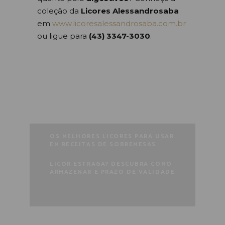
coleção da
Licores Alessandrosaba
em
www.licoresalessandrosaba.com.br
ou ligue para
(43) 3347-3030
.
RECEITAS DE DRINKS COM
LIMONCELLO E ARANCELLO PARA
O VERÃO
OS MELHORES LICORES PARA USAR
EM RECEITAS DE SOBREMESAS
LICOR ESTRAGA? DESCUBRA COMO
ARMAZENAR E PRAZO DE VALIDADE