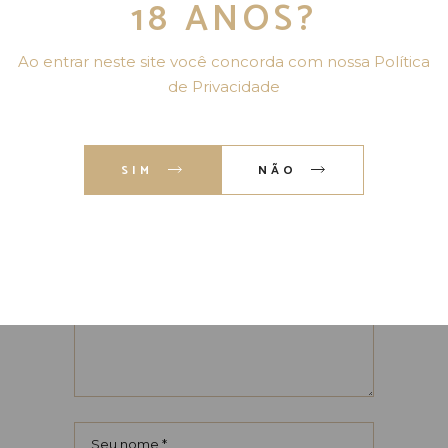
18 ANOS?
O seu endereço de e-mail não será
publicado.
Campos obrigatórios são
marcados com
*
Ao entrar neste site você concorda com nossa Política
de Privacidade
Sua avaliação
SIM
NÃO