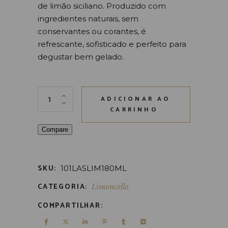
de limão siciliano. Produzido com
ingredientes naturais, sem
conservantes ou corantes, é
refrescante, sofisticado e perfeito para
degustar bem gelado.
Licor Limoncello 180 ml com limão siciliano, sabo
ADICIONAR AO
CARRINHO
Compare
SKU:
101LASLIM180ML
CATEGORIA:
Limoncello
COMPARTILHAR: