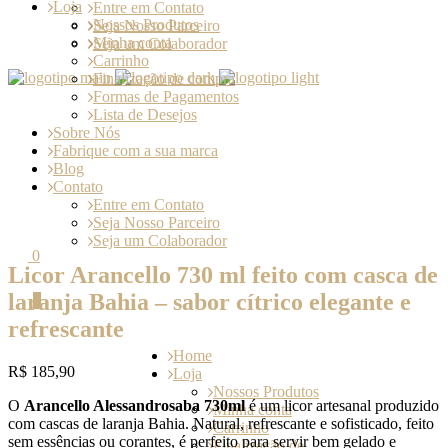
Loja
Entre em Contato
Nossos Produtos
Seja Nosso Parceiro
Minha conta
Seja um Colaborador
Carrinho
Finalização de compra
Formas de Pagamentos
Lista de Desejos
Sobre Nós
Fabrique com a sua marca
Blog
Contato
Entre em Contato
Seja Nosso Parceiro
Seja um Colaborador
0
Licor Arancello 730 ml feito com casca de
laranja Bahia – sabor cítrico elegante e
0
refrescante
Home
R$
185,90
Loja
Nossos Produtos
O
Arancello Alessandrosaba 730ml
é um licor artesanal produzido
Minha conta
com cascas de laranja Bahia. Natural, refrescante e sofisticado, feito
Carrinho
sem essências ou corantes, é perfeito para servir bem gelado e
Finalização de