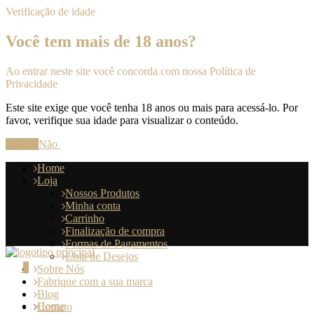
Verificação de idade
Você tem mais de 18 anos?
Ao entrar neste site você concorda com nossa Política de
Privacidade
Este site exige que você tenha 18 anos ou mais para acessá-lo. Por
favor, verifique sua idade para visualizar o conteúdo.
Sim
Não
Home
Loja
Nossos Produtos
Minha conta
Carrinho
Finalização de compra
Formas de Pagamentos
Lista de Desejos
0
Sobre Nós
Fabrique com a sua marca
Blog
Home
Contato