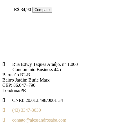
R$
34,90
Compare
Rua Edwy Taques Araújo, n° 1.000
Condomínio Business 445
Barracão B2-B
Bairro Jardim Burle Marx
CEP: 86.047–790
Londrina/PR
CNPJ: 20.013.498/0001-34
(43) 3347-3030‬‬
contato@alessandrosaba.com