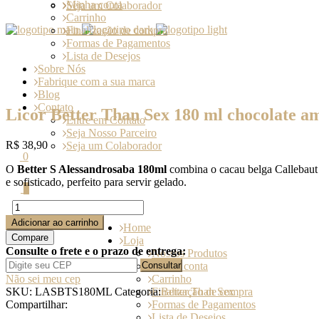
Minha conta
Seja um Colaborador
Carrinho
Finalização de compra
Formas de Pagamentos
Lista de Desejos
Sobre Nós
Fabrique com a sua marca
Blog
Contato
Licor Better Than Sex 180 ml chocolate am
Entre em Contato
Seja Nosso Parceiro
R$
38,90
Seja um Colaborador
0
O
Better S Alessandrosaba 180ml
combina o cacau belga Callebaut 
e sofisticado, perfeito para servir gelado.
0
Licor
Better
Adicionar ao carrinho
Home
Than
Compare
Loja
Sex
Consulte o frete e o prazo de entrega:
Nossos Produtos
180
Consultar
Minha conta
ml
Não sei meu cep
Carrinho
chocolate
SKU:
LASBTS180ML
Categoria:
Better Than Sex
Finalização de compra
amargo
Compartilhar:
Formas de Pagamentos
e
Lista de Desejos