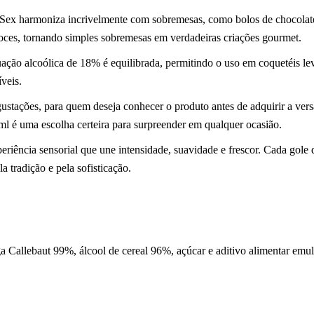
ex harmoniza incrivelmente com sobremesas, como bolos de chocolate, m
doces, tornando simples sobremesas em verdadeiras criações gourmet.
ação alcoólica de 18% é equilibrada, permitindo o uso em coquetéis lev
veis.
egustações, para quem deseja conhecer o produto antes de adquirir a ver
ml é uma escolha certeira para surpreender em qualquer ocasião.
riência sensorial que une intensidade, suavidade e frescor. Cada gole
la tradição e pela sofisticação.
ga Callebaut 99%, álcool de cereal 96%, açúcar e aditivo alimentar emu