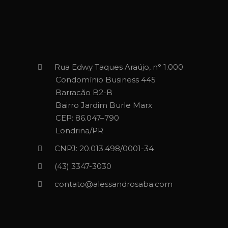
Rua Edwy Taques Araújo, n° 1.000
Condomínio Business 445
Barracão B2-B
Bairro Jardim Burle Marx
CEP: 86.047–790
Londrina/PR
CNPJ: 20.013.498/0001-34
(43) 3347-3030‬‬
contato@alessandrosaba.com