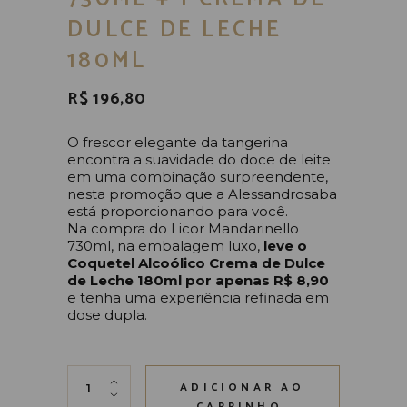
DULCE DE LECHE
180ML
R$
196,80
O frescor elegante da tangerina
encontra a suavidade do doce de leite
em uma combinação surpreendente,
nesta promoção que a Alessandrosaba
está proporcionando para você.
Na compra do Licor Mandarinello
730ml, na embalagem luxo,
leve o
Coquetel Alcoólico
Crema de Dulce
de Leche 180ml por apenas R$ 8,90
e tenha uma experiência refinada em
dose dupla.
KITPROM04 - 1 Mandarinello 730ML + 1 Crema d
ADICIONAR AO
CARRINHO