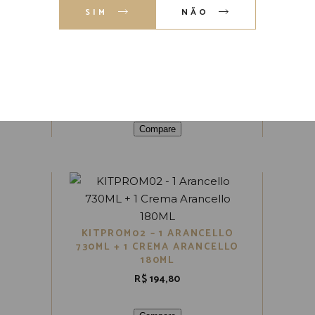
SIM
NÃO
KITPROM03 – 1 CREMA AL
CAFFÈ 730ML + 1 BETTER THAN
SEX 180ML
R$
203,80
Compare
KITPROM02 – 1 ARANCELLO
730ML + 1 CREMA ARANCELLO
180ML
R$
194,80