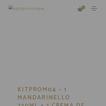
0
KITPROM04 – 1
MANDARINELLO
730ML + 1 CREMA DE