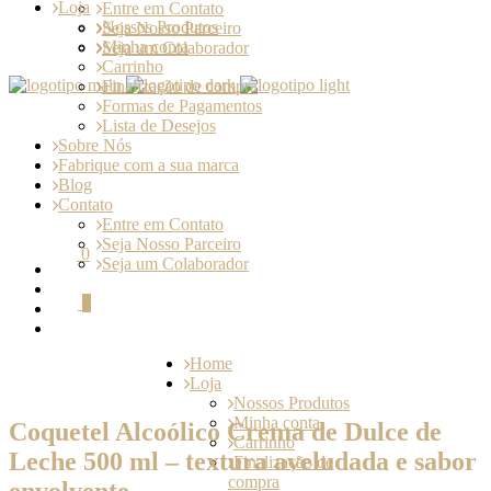
Loja
Entre em Contato
Nossos Produtos
Seja Nosso Parceiro
Minha conta
Seja um Colaborador
Carrinho
Finalização de compra
Formas de Pagamentos
Lista de Desejos
Sobre Nós
Fabrique com a sua marca
Blog
Contato
Entre em Contato
Seja Nosso Parceiro
0
Seja um Colaborador
0
Home
Loja
Nossos Produtos
Minha conta
Coquetel Alcoólico Crema de Dulce de
Carrinho
Leche 500 ml – textura aveludada e sabor
Finalização de
compra
envolvente