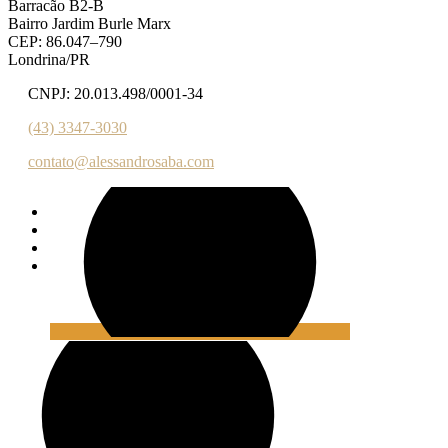
Barracão B2-B
Bairro Jardim Burle Marx
CEP: 86.047–790
Londrina/PR
CNPJ: 20.013.498/0001-34
(43) 3347-3030‬‬
contato@alessandrosaba.com