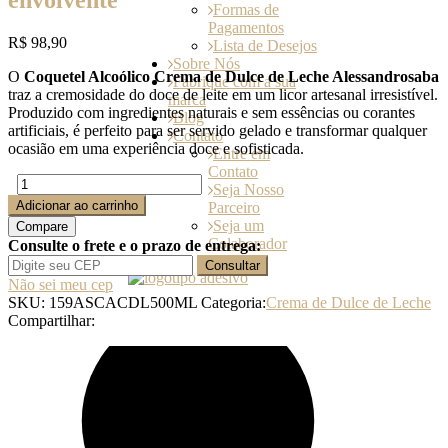
Formas de
Pagamentos
R$
98,90
Lista de Desejos
Sobre Nós
O
Coquetel Alcoólico Crema de Dulce de Leche Alessandrosaba
Fabrique com a sua
traz a cremosidade do doce de leite em um licor artesanal irresistível.
marca
Produzido com ingredientes naturais e sem essências ou corantes
Blog
artificiais, é perfeito para ser servido gelado e transformar qualquer
Contato
ocasião em uma experiência doce e sofisticada.
Entre em
Contato
Coquetel
Seja Nosso
Alcoólico
Adicionar ao carrinho
Parceiro
Crema
Seja um
Compare
de
Colaborador
Consulte o frete e o prazo de entrega:
Dulce
Consultar
de
Não sei meu cep
Leche
SKU:
159ASCACDL500ML
Categoria:
Crema de Dulce de Leche
500
Compartilhar:
ml
-
textura
aveludada
0
e
sabor
envolvente