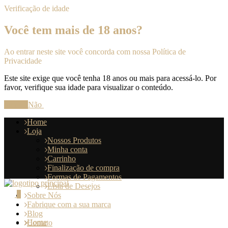
Verificação de idade
Você tem mais de 18 anos?
Ao entrar neste site você concorda com nossa Política de
Privacidade
Este site exige que você tenha 18 anos ou mais para acessá-lo. Por
favor, verifique sua idade para visualizar o conteúdo.
Sim
Não
Home
Loja
Nossos Produtos
Minha conta
Carrinho
Finalização de compra
Formas de Pagamentos
Lista de Desejos
0
Sobre Nós
Fabrique com a sua marca
Blog
Home
Contato